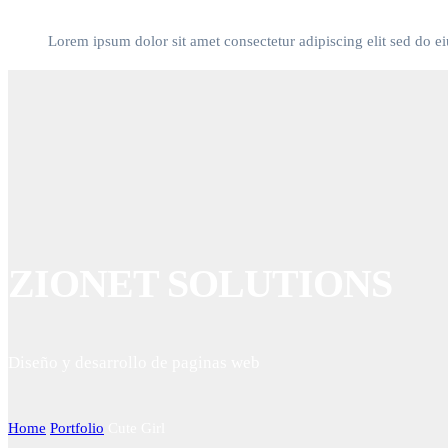
Lorem ipsum dolor sit amet consectetur adipiscing elit sed do e
ZIONET SOLUTIONS
Diseño y desarrollo de paginas web
Home
Portfolio
Cute Girl